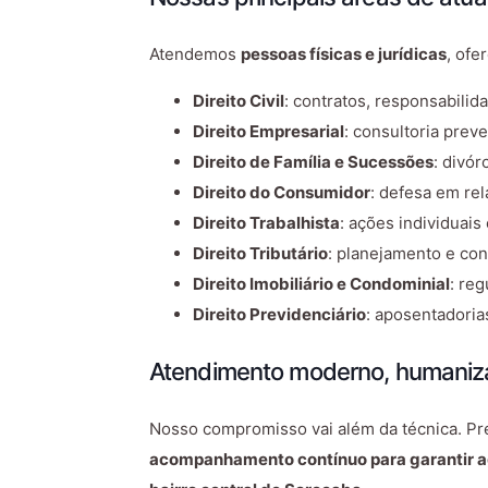
Atendemos
pessoas físicas e jurídicas
, ofe
Direito Civil
: contratos, responsabilid
Direito Empresarial
: consultoria prev
Direito de Família e Sucessões
: divór
Direito do Consumidor
: defesa em re
Direito Trabalhista
: ações individuais
Direito Tributário
: planejamento e con
Direito Imobiliário e Condominial
: re
Direito Previdenciário
: aposentadoria
Atendimento moderno, humaniza
Nosso compromisso vai além da técnica. P
acompanhamento contínuo para garantir ag