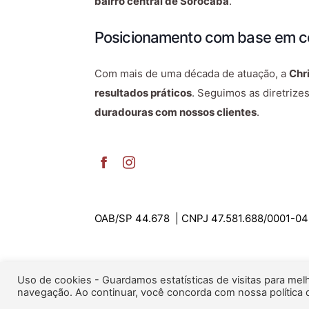
bairro central de Sorocaba
.
Posicionamento com base em co
Com mais de uma década de atuação, a
Chr
resultados práticos
. Seguimos as diretrize
duradouras com nossos clientes
.
OAB/SP 44.678 | CNPJ 47.581.688/0001-04
© Copyright 2022 – Criação by
Agência We
Uso de cookies - Guardamos estatísticas de visitas para mel
navegação. Ao continuar, você concorda com nossa política d