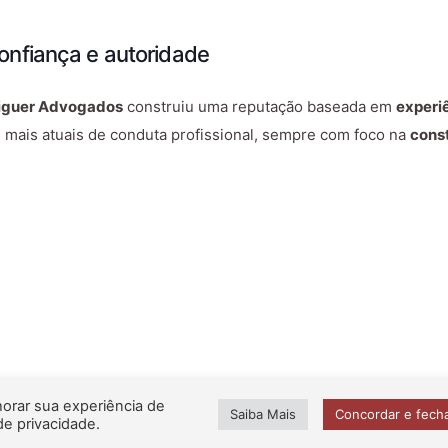
nfiança e autoridade
iguer Advogados
construiu uma reputação baseada em
experiê
s mais atuais de conduta profissional, sempre com foco na
cons
bby
horar sua experiência de
Saiba Mais
Concordar e fech
e privacidade.