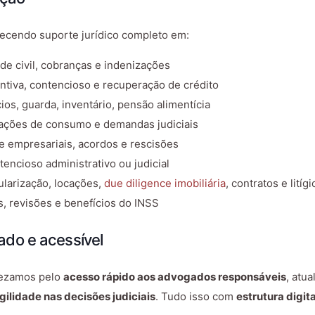
recendo suporte jurídico completo em:
ade civil, cobranças e indenizações
entiva, contencioso e recuperação de crédito
cios, guarda, inventário, pensão alimentícia
lações de consumo e demandas judiciais
 e empresariais, acordos e rescisões
tencioso administrativo ou judicial
gularização, locações,
due diligence imobiliária
, contratos e litígi
s, revisões e benefícios do INSS
do e acessível
rezamos pelo
acesso rápido aos advogados responsáveis
, atu
ilidade nas decisões judiciais
. Tudo isso com
estrutura digit