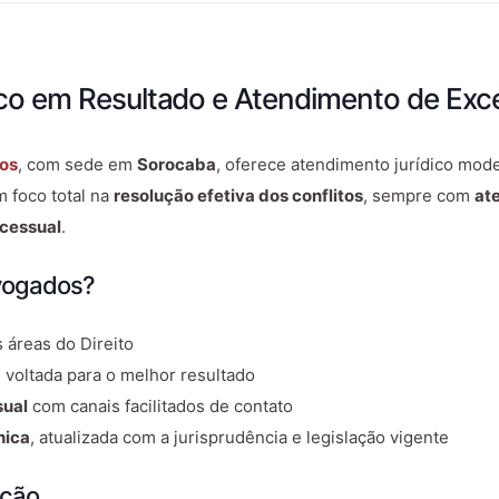
co em Resultado e Atendimento de Exce
os
, com sede em
Sorocaba
, oferece atendimento jurídico mod
 foco total na
resolução efetiva dos conflitos
, sempre com
at
cessual
.
dvogados?
 áreas do Direito
, voltada para o melhor resultado
sual
com canais facilitados de contato
nica
, atualizada com a jurisprudência e legislação vigente
ação